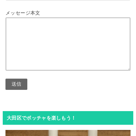
メッセージ本文
こ
の
フ
大田区でボッチャを楽しもう！
ィ
ー