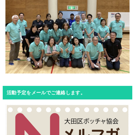
ル
ド
は
空
の
ま
ま
に
し
て
く
活動予定をメールでご連絡します。
だ
さ
い
。