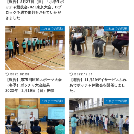
【報告】8月27日（日）「小学生ボ
ッチャ競技会2023東京大会」Bブ
ロック予選で審判をさせていただ
きました
これまでの活動
これまでの活動
2023.02.28
2022.12.01
【報告】第75回区民スポーツ大会
【報告】11月29デイサービスふれ
（冬季）ボッチャ大会結果
あでボッチャ体験会を開催しまし
2023年 2月19日（日）開催
た。
これまでの活動
これまでの活動