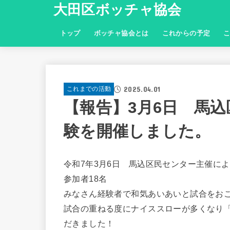
大田区ボッチャ協会
トップ
ボッチャ協会とは
これからの予定
2025.04.01
これまでの活動
【報告】3月6日 馬
験を開催しました。
令和7年3月6日 馬込区民センター主催に
参加者18名
みなさん経験者で和気あいあいと試合をお
試合の重ねる度にナイススローが多くなり
だきました！