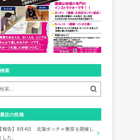
検索
検
索:
最近の投稿
【報告】8月4日 北蒲ボッチャ教室を開催し
ました。