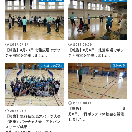
2024.04.24
2023.06.06
【報告】4月23日 北蒲広場でボッ
【報告】6月6日 北蒲広場でボッ
チャ教室を開催しました。
チャ教室を開催しました。
これまでの活動
体験教室
2022.08.10
【報告】 8
2026.07.24
月6日、9日ボッチャ体験会を開催
【報告】第79回区民スポーツ大会
しました。
（夏季）ボッチャ大会 アドバン
スリーグ結果