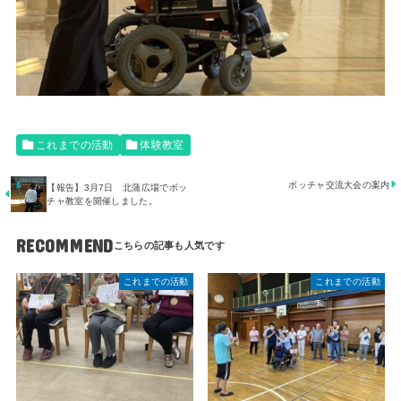
これまでの活動
体験教室
ボッチャ交流大会の案内
【報告】3月7日 北蒲広場でボッ
チャ教室を開催しました。
RECOMMEND
これまでの活動
これまでの活動